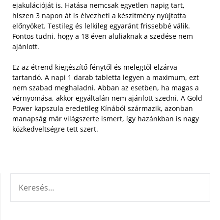
ejakulációját is. Hatása nemcsak egyetlen napig tart,
hiszen 3 napon át is élvezheti a készítmény nyújtotta
előnyöket. Testileg és lelkileg egyaránt frissebbé válik.
Fontos tudni, hogy a 18 éven aluliaknak a szedése nem
ajánlott.
Ez az étrend kiegészítő fénytől és melegtől elzárva
tartandó. A napi 1 darab tabletta legyen a maximum, ezt
nem szabad meghaladni. Abban az esetben, ha magas a
vérnyomása, akkor egyáltalán nem ajánlott szedni. A Gold
Power kapszula eredetileg Kínából származik, azonban
manapság már világszerte ismert, így hazánkban is nagy
közkedveltségre tett szert.
KERESÉS: