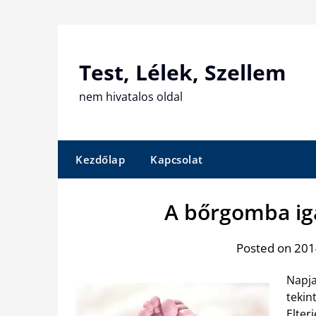
Skip
to
content
Test, Lélek, Szellem
nem hivatalos oldal
Kezdőlap
Kapcsolat
A bőrgomba ig
Posted on 2014
Napja
tekin
Elter