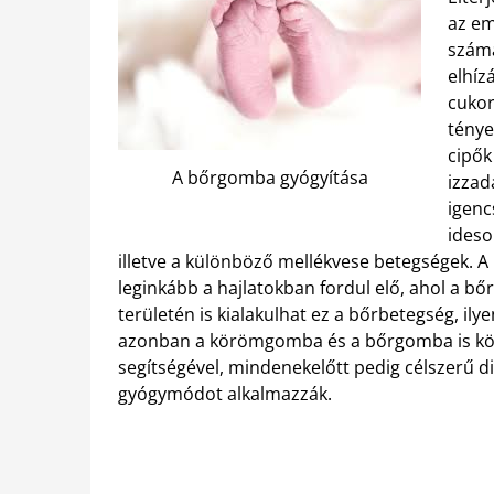
az em
számá
elhíz
cukor
ténye
cipők
A bőrgomba gyógyítása
izzad
igenc
ideso
illetve a különböző mellékvese betegségek. 
leginkább a hajlatokban fordul elő, ahol a bő
területén is kialakulhat ez a bőrbetegség, ily
azonban a körömgomba és a bőrgomba is kö
segítségével, mindenekelőtt pedig célszerű d
gyógymódot alkalmazzák.