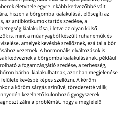
berek életvitele egyre inkább kedvezőbbé vált
ra, hiszen
a bőrgomba kialakulását elősegíti
az
ás, az antibiotikumok tartós szedése, a
betegség kialakulása, illetve az olyan külső
zők is, mint a műanyagból készült ruhaneműk és
 viselése, amelyek kevésbé szellőznek, ezáltal a bőr
ásához vezetnek.
A hormonális elváltozások is
sak kedveznek a bőrgomba kialakulásának, például
rolható a fogamzásgátló szedése, a terhesség,
A bőrön bárhol kialakulhatnak, azonban megjelenése
r felülete kevésbé képes szellőzni. A köröm
enkor a köröm sárgás színűvé, töredezetté válik,
nnyedén kezelhető különböző gyógyszerek
iagnosztizálni a problémát, hogy a megfelelő