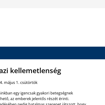
azi kellemetlenség
. május 1. csütörtök
inkban egy igencsak gyakori betegségnek
thető, az emberek jelentős részét érinti.
jedésében pedig hatalmas szerepet játszott, hogy