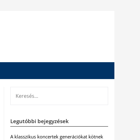
KERESÉS:
Legutóbbi bejegyzések
A klasszikus koncertek generációkat kötnek