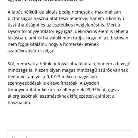
A lapát nélküli kialakítás pedig nemcsak a maximálisan
biztonságos használatot teszi lehetővé, hanem a könnyű
tisztíthatóságot és az esztétikus megjelenést is. Mert a
Dyson toronyventilátor egy igazi dekorációs elem is lehet a
lakásban, amiről ha valaki nem tudja, hogy mi az, biztosan
nem fogja kitalálni, hogy a hőmérsékletének
szabályozására szolgál
Sőt, nemcsak a hőfok befolyásolható általa, hanem a levegő
minősége is, hiszen olyan magas minőségű szűrők vannak
beépítve, amivel a 0,1-0,3 mikron nagyságú
szennyeződések is eltávolíthatóak. A Dysdon
toronyventilátor kiszűri az allergének 99,97%-át, így az
allergiásoknak, asztmásoknak kifejezetten ajánlott a
használata.
KERESÉS: