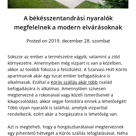
A békésszentandrási nyaralók
megfelelnek a modern elvárásoknak
Posted on 2019. december 28. szombat
Sokszor az ember a természetre vágyik, valamint a zöld
környezetre. Amennyiben még vízpart is van a közelben,
akkor az tovább fokozza a felüdülést. A Szarvasi-Holt-Körös
apartmanok akár egy tucat ember befogadására is
alkalmasak. Ezáltal a
Körös szállás akár több
család
befogadására is alkalmas. Amennyiben szívesen
megtervezné a rokonaival vagy közeli ismerőseivel a
kikapcsolódást, akkor vegye fontolóra ennek a lehetőségét!
Több olyan nyaralót is találhat, amelyik vízparttal
rendelkezik, ezért akár a horgászatra is lehetőség van.
Azt is megteheti, hogy a horgászbarátaival megterveznek
egy pihentető hétvégét a Körös szállás lefoglalásával. Néha