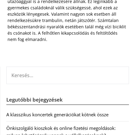
utazóággyal is a rendelkezésére állnak. Ez leginkább a
gyermekes családoknál válik szükségessé, ahol ezek az
eszközök lényegesek. Valamint nagyon sok esetben áll
rendelkezésükre trambulin, netán játszótér. Számtalan
békésszentandrási nyaralók esetében talál még vízi biciklit
és csónakot is. A felhőtlen kikapcsolódás és feltöltődés
nem fog elmaradni.
KERESÉS:
Legutóbbi bejegyzések
A klasszikus koncertek generációkat kötnek össze
Önkiszolgáló kioszkok és online fizetési megoldások: