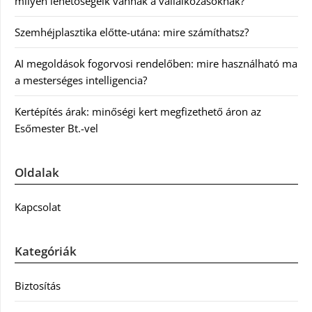
milyen lehetőségeik vannak a vállalkozásoknak?
Szemhéjplasztika előtte-utána: mire számíthatsz?
AI megoldások fogorvosi rendelőben: mire használható ma
a mesterséges intelligencia?
Kertépítés árak: minőségi kert megfizethető áron az
Esőmester Bt.-vel
Oldalak
Kapcsolat
Kategóriák
Biztosítás