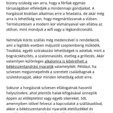
bizony szükség van arra, hogy a férfiak egymás
társaságában elfeledjék a mindennapi gondjaikat. A
horgászat kiválóan alkalmas erre a feladatra, de akár még
arra is lehetőség van, hogy megmártózzanak a vízben.
Természetesen a modern kor vívmányaival van ellátva az
otthon, mint mondjuk a wifi vagy a légkondicionáló.
Némelyik Körös szállás még medencével is rendelkezik,
ami a legtöbb esetben májustól szeptemberig működik.
Továbbá, egyéb szórakozási lehetőségek is adottak, mint a
bográcskészítés, a szalonnasütés, esetleg a grillezés. Akár
valamilyen különleges
alkalomra is kibérelheti a
békésszentandrási nyaralók
valamelyikét. Például, ha
szívesen megünnepelnék a szeretett családtagnak a
születésnapját, akkor minden lehetőség adott erre.
Sokszor a horgászok szívesen ellátogatnak hasonló
helyszínekre, ahol jelentős halak kifogásával ünneplik
éppen az előléptetést vagy egyéb sikereket. Sőt,
amennyiben idővel felveszi a kapcsolatot a szállásadóval,
akkor a békésszentandrási nyaralók etetőszékkel és