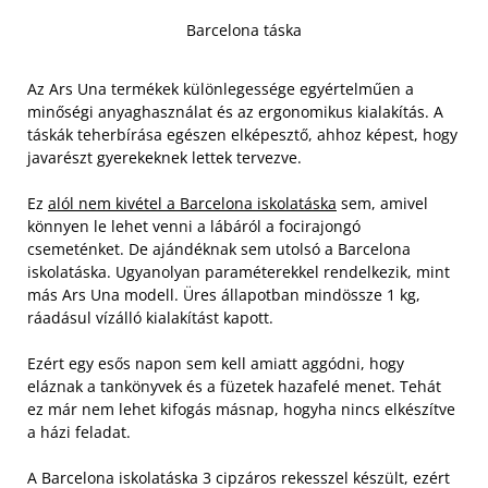
Barcelona táska
Az Ars Una termékek különlegessége egyértelműen a
minőségi anyaghasználat és az ergonomikus kialakítás. A
táskák teherbírása egészen elképesztő, ahhoz képest, hogy
javarészt gyerekeknek lettek tervezve.
Ez
alól nem kivétel a Barcelona iskolatáska
sem, amivel
könnyen le lehet venni a lábáról a focirajongó
csemeténket. De ajándéknak sem utolsó a Barcelona
iskolatáska. Ugyanolyan paraméterekkel rendelkezik, mint
más Ars Una modell. Üres állapotban mindössze 1 kg,
ráadásul vízálló kialakítást kapott.
Ezért egy esős napon sem kell amiatt aggódni, hogy
eláznak a tankönyvek és a füzetek hazafelé menet. Tehát
ez már nem lehet kifogás másnap, hogyha nincs elkészítve
a házi feladat.
A Barcelona iskolatáska 3 cipzáros rekesszel készült, ezért